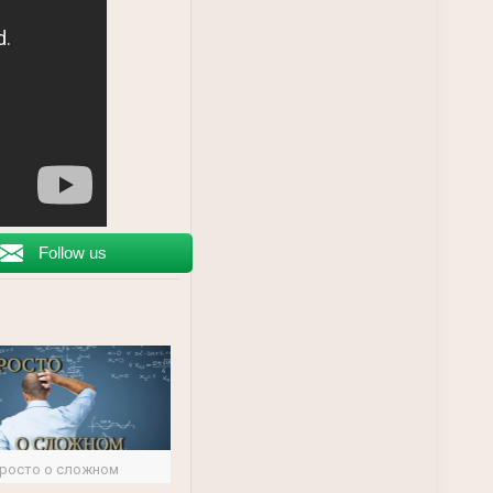
Follow us
росто о сложном