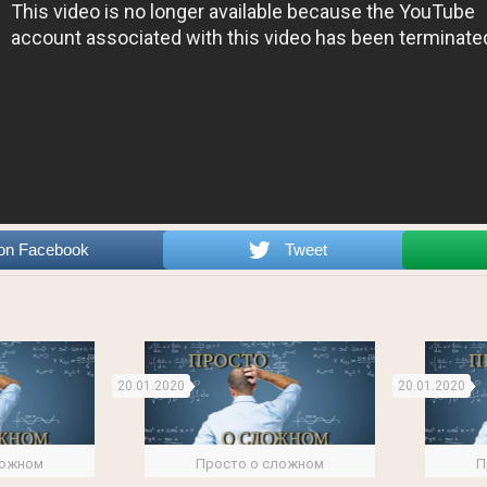
on Facebook
Tweet
20.01.2020
20.01.2020
ложном
Просто о сложном
П