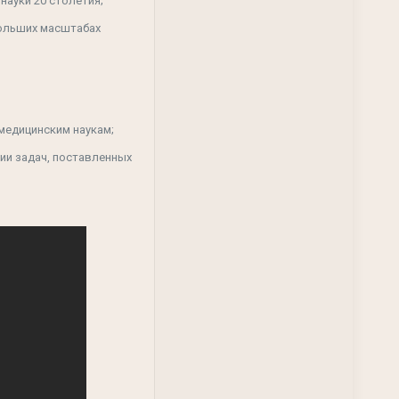
науки 20 столетия;
больших масштабах
медицинским наукам;
ии задач, поставленных