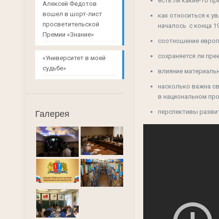
есть ли какие-то п
Алексей Федотов
вошел в шорт-лист
как относиться к у
просветительской
началось с конца 1
Премии «Знание»
соотношение европ
сохраняется ли пре
«Университет в моей
судьбе»
влияние материальн
насколько важна св
в национальном про
перспективы развит
Галерея