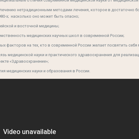
ринципиальные отличия современной медицинской науки от медицинской 
влечению нетрадиционными методами лечения, которое в достаточно 
980-х; насколько оно может быть опасно;
ейской и восточной медицины;
емственность медицинских научных школ в современной России;
ых факторов на тех, кто в современной России желает посвятить себя 
язь медицинской науки и практического здравоохранения для реализац
екте «Здравоохранение»;
ия медицинских науки и образования в России.