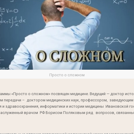
Просто о сложном
аммы «Просто о сложном» посвящен медицине. Ведущий — доктор исто
ем передачи – доктором медицинских наук, профессором, заведующим
 и здравоохранения, информатики и истории медицины Ивановской го
 заслуженный врачом РФ Борисом Поляковым ряд вопросов, связанных