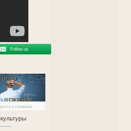
Follow us
росто о сложном
 культуры