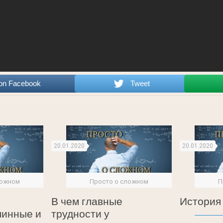
on Facebook
Tweet
20.01.2020
20.01.2020
ложном
Просто о сложном
П
В чем главные
История
линные и
трудности у