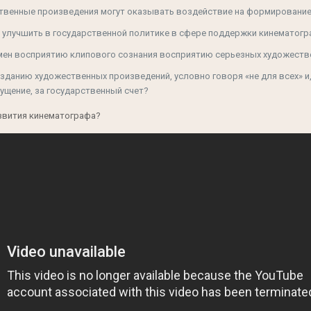
твенные произведения могут оказывать воздействие на формирование
улучшить в государственной политике в сфере поддержки кинематогр
мен восприятию клипового сознания восприятию серьезных художест
озданию художественных произведений, условно говоря «не для всех» 
щение, за государственный счет?
звития кинематографа?