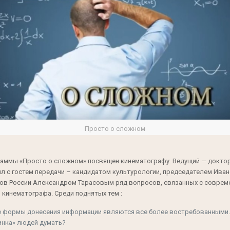
Просто о сложном
аммы «Просто о сложном» посвящен кинематографу. Ведущий — доктор
л с гостем передачи – кандидатом культурологии, председателем Ива
ов России Александром Тарасовым ряд вопросов, связанных с соврем
 кинематографа. Среди поднятых тем :
е формы донесения информации являются все более востребованными.
тинка» людей думать?