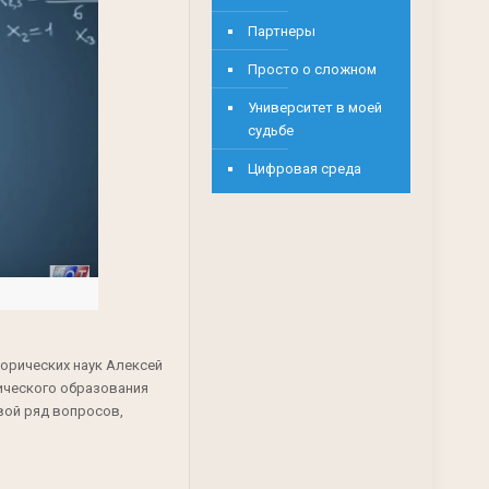
Партнеры
Просто о сложном
Университет в моей
судьбе
Цифровая среда
орических наук Алексей
ического образования
вой ряд вопросов,