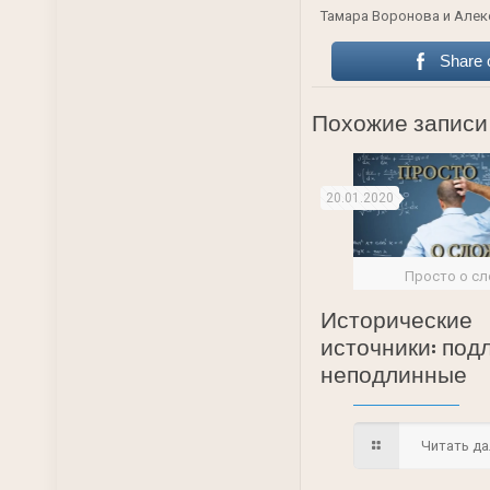
Тамара Воронова и Алек
Share 
Похожие записи
20.01.2020
Просто о с
Исторические
источники: под
неподлинные
Читать дал