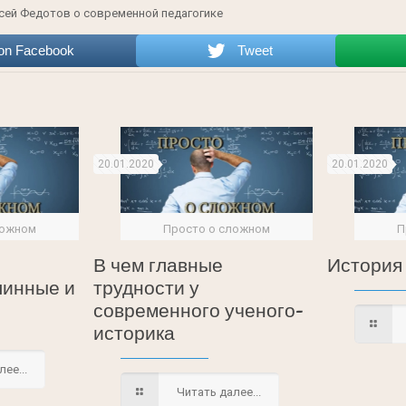
сей Федотов о современной педагогике
on Facebook
Tweet
20.01.2020
20.01.2020
ложном
Просто о сложном
П
В чем главные
История
линные и
трудности у
современного ученого-
историка
ее...
Читать далее...