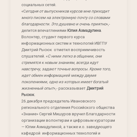
социальных сетей.
«С
егодня от выпускников курсов мне приходит
много писем на электронную почту со словами
благодарности. Это душевно и очень приятно
»,-
делится впечатлениями
Юлия Ахмадулина
.
Волонтер, студент первого курса
информационных систем и технологий ИВГПУ
Дмитрий Рысюк отметил восприимчивость
слушателей. «
С ними легко в общении, они
стремятся к новым знаниям, всегда идут
навстречу, задают точные вопросы. Кроме того,
идет обмен информацией между двумя
поколениями, одно из которых имеет богатый
жизненный опыт
»,- рассказывает
Дмитрий
Рысюк
.
26 декабря председатель Ивановского
регионального отделения Российского общества
«Знание» Сергей Мишуров вручил Благодарности
организации волонтерам и цифровым кураторам
— Юлии Ахмадулиной, а также и.о. заведующего
кафедрой информационных технологий и