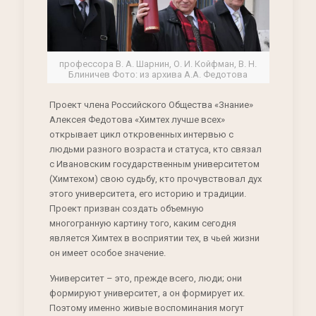
профессора В. А. Шарнин, О. И. Койфман, В. Н.
Блиничев Фото: из архива А.А. Федотова
Проект члена Российского Общества «Знание»
Алексея Федотова «Химтех лучше всех»
открывает цикл откровенных интервью с
людьми разного возраста и статуса, кто связал
с Ивановским государственным университетом
(Химтехом) свою судьбу, кто прочувствовал дух
этого университета, его историю и традиции.
Проект призван создать объемную
многогранную картину того, каким сегодня
является Химтех в восприятии тех, в чьей жизни
он имеет особое значение.
Университет – это, прежде всего, люди; они
формируют университет, а он формирует их.
Поэтому именно живые воспоминания могут