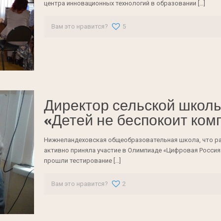
центра инновационных технологий в образовании
[…]
Вам это нравится?
5
Директор сельской школ
«Детей не беспокоит ком
Нижнеландеховская общеобразовательная школа, что ра
активно приняла участие в Олимпиаде «Цифровая Росси
прошли тестирование
[…]
Вам это нравится?
2