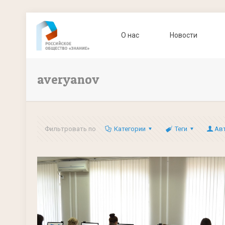
О нас
Новости
averyanov
Фильтровать по
Категории
Теги
Ав