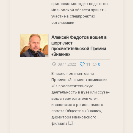
пригласил молодых педагогов
Ивановской области принять
участие в спецпроектах
организации
Алексей Федотов вошел в
шорт-лист
просветительской Премии
«Знание»
08.11.2022
11
0
В число номинантов на
Премию «Знание» в номинации
«За просветительскую
деятельность в вузе или ссузе»
вошел заместитель член
ивановского регионального
совета Общества «Знание»,
директора Ивановского
филиала
[…]